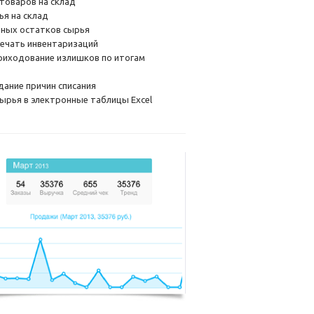
товаров на склад
ья на склад
ьных остатков сырья
 печать инвентаризаций
риходование излишков по итогам
здание причин списания
сырья в электронные таблицы Excel