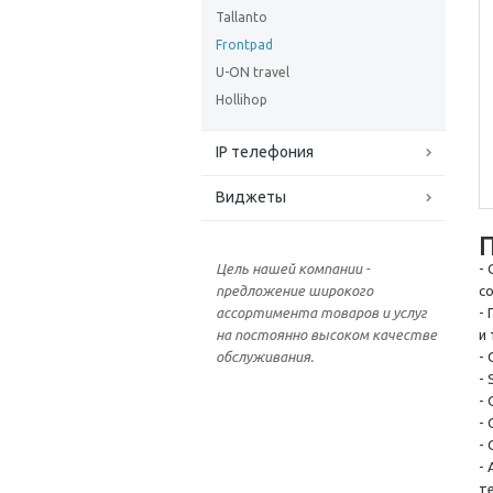
Tallanto
Frontpad
U-ON travel
Hollihop
IP телефония
Виджеты
Цель нашей компании -
-
предложение широкого
с
ассортимента товаров и услуг
-
на постоянно высоком качестве
и
обслуживания.
- 
-
-
-
-
-
т