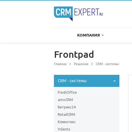
КОМПАНИЯ
Frontpad
Главная
Решения
CRM - системы
CRM - системы
FreshOffice
amoCRM
Битрикс24
RetailCRM
Клиентикс
Yclients