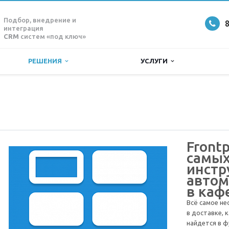
Подбор, внедрение и
8
интеграция
CRM
систем «под ключ»
РЕШЕНИЯ
УСЛУГИ
Frontp
самых
инстр
автом
в каф
Всё самое не
в доставке, 
найдется в 