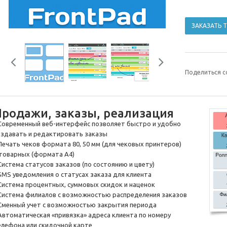
ЗАКАЗАТЬ 
Previous
Next
Поделиться с
Продажи, заказы, реализация
 Современный
веб-интерфейс
позволяет быстро и удобно
оздавать и редактировать заказы
 Печать чеков формата 80, 50 мм (для чековых принтеров)
 товарных (формата А4)
Система статусов заказов (по состоянию и цвету)
 SMS уведомления о статусах заказа для клиента
 Система процентных, суммовых скидок и наценок
 Система филиалов с возможностью распределения заказов
 Сменный учет с возможностью закрытия периода
 Автоматическая «привязка» адреса клиента по номеру
елефона или скидочной карте