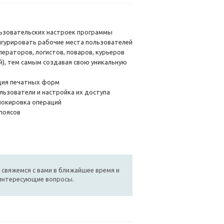
ьзовательских настроек программы
гурировать рабочие места пользователей
ераторов, логистов, поваров, курьеров
й), тем самым создавая свою уникальную
ция печатных форм
льзователи и настройка их доступа
блокировка операций
 поясов
 свяжемся с вами в ближайшее время и
 интересующие вопросы.