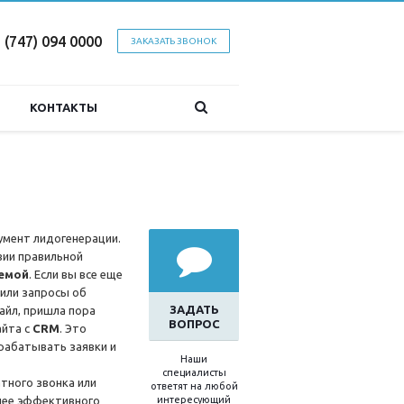
 (747) 094 0000
ЗАКАЗАТЬ ЗВОНОК
КОНТАКТЫ
умент лидогенерации.
вии правильной
емой
. Если вы все еще
или запросы об
ЗАДАТЬ
айл, пришла пора
ВОПРОС
айта с
CRM
. Это
рабатывать заявки и
Наши
специалисты
атного звонка или
ответят на любой
олее эффективного
интересующий