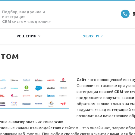
Подбор, внедрение и
8
интеграция
CRM
систем «под ключ»
РЕШЕНИЯ
УСЛУГИ
йтом
M
Сайт
- это полноценный инстр
Он является таковым при усло
интеграции с вашей
CRM-сист
продолжаете получать заявки 
обратном звонке только на ем
задуматься над интеграцией с
позволит вам качественнее об
учше анализировать их конверсию.
сновные каналы взаимодействия с сайтом – это онлайн чат, запрос обр
аполнение веб-формы. При любом способе связи клиента с вами, для б