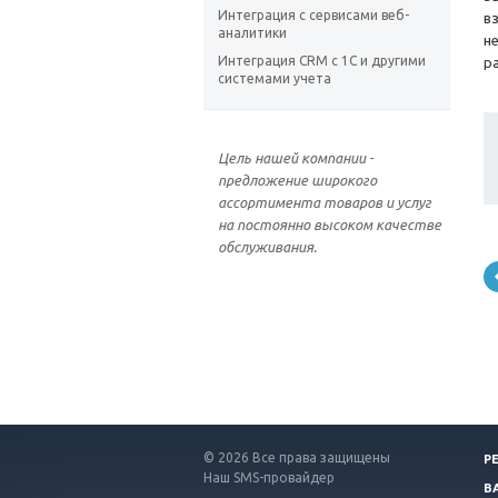
Интеграция с сервисами веб-
в
аналитики
не
Интеграция CRM с 1С и другими
р
системами учета
Цель нашей компании -
предложение широкого
ассортимента товаров и услуг
на постоянно высоком качестве
обслуживания.
© 2026 Все права защищены
Р
Наш SMS-провайдер
В