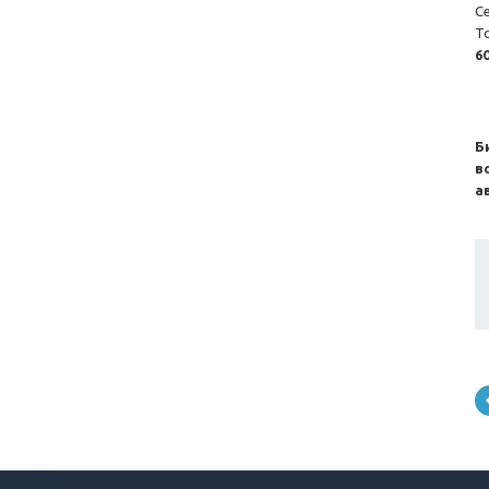
С
Т
6
Б
в
а