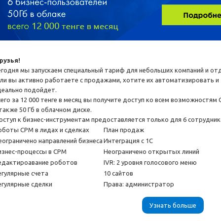
рузья!
егодня мы запускаем специальный тариф для небольших компаний и от
сли вы активно работаете с продажами, хотите их автоматизировать 
деально подойдет.
сего за 12 000 тенге в месяц вы получите доступ ко всем возможностям
также 50 Гб в облачном диске.
оступ к бизнес-инструментам предоставляется только для 6 сотрудник
оботы СРМ в лидах и сделках
План продаж
еограничено направлений бизнеса
Интеграция с 1С
изнес-процессы в СРМ
Неограничено открытых линий
едактироавание роботов
IVR: 2 уровня голосового меню
егулярные счета
10 сайтов
егулярные сделки
Права: администратор
Узнать больше