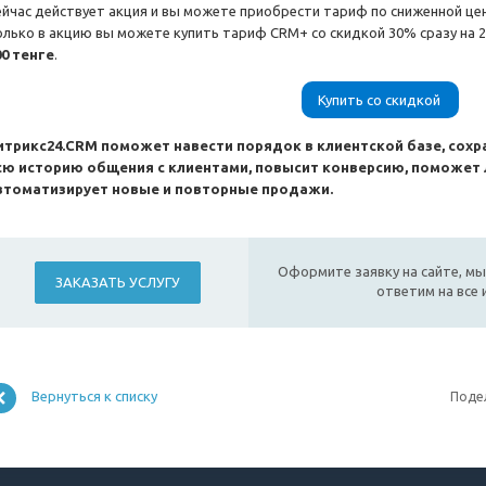
ейчас действует акция и вы можете приобрести тариф по сниженной цен
олько в акцию вы можете купить тариф CRM+ со скидкой 30% сразу на 
00 тенге
.
Купить со скидкой
итрикс24.CRM поможет навести порядок в клиентской базе, сохр
сю историю общения с клиентами, повысит конверсию, поможет
втоматизирует новые и повторные продажи.
Оформите заявку на сайте, мы
ЗАКАЗАТЬ УСЛУГУ
ответим на все
Вернуться к списку
Поде