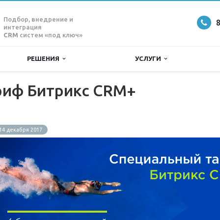
Подбор, внедрение и
8
интеграция
CRM
систем «под ключ»
РЕШЕНИЯ
УСЛУГИ
риф Битрикс CRM+
14 декабря 2017