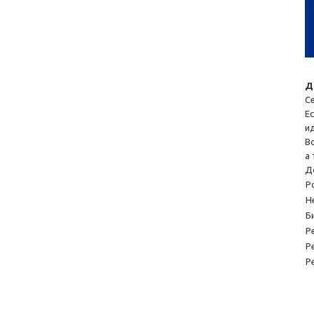
Д
С
Е
и
В
а 
Д
Р
Н
Б
Р
Р
Р