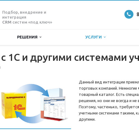
Подбор, внедрение и
8
интеграция
CRM
систем «под ключ»
РЕШЕНИЯ
УСЛУГИ
с 1С и другими системами у
M
Данный вид интеграции прием
торговых компаний. Немногие
товарный каталог. Есть специ
решения, но они не всегда и не
Поэтому, частенько, требуется
учетными системами такими, ка
другими.