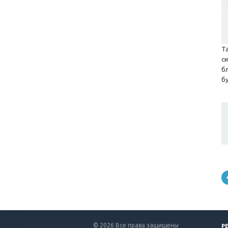
Т
с
б
б
© 2026 Все права защищены
Р